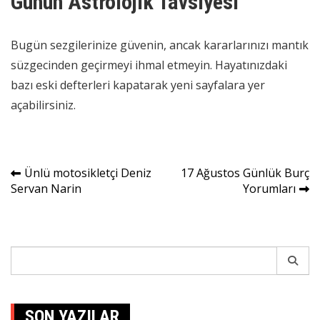
Günün Astrolojik Tavsiyesi
Bugün sezgilerinize güvenin, ancak kararlarınızı mantık
süzgecinden geçirmeyi ihmal etmeyin. Hayatınızdaki
bazı eski defterleri kapatarak yeni sayfalara yer
açabilirsiniz.
Yazı
Ünlü motosikletçi Deniz
17 Ağustos Günlük Burç
Servan Narin
Yorumları
gezinmesi
Search
for:
SON YAZILAR