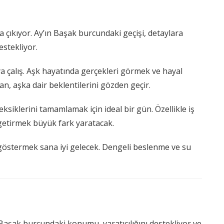
 çıkıyor. Ay’ın Başak burcundaki geçişi, detaylara
stekliyor.
a çalış. Aşk hayatında gerçekleri görmek ve hayal
san, aşka dair beklentilerini gözden geçir.
iklerini tamamlamak için ideal bir gün. Özellikle iş
e getirmek büyük fark yaratacak.
göstermek sana iyi gelecek. Dengeli beslenme ve su
n Başak burcundaki konumu, yaratıcılığını destekliyor ve