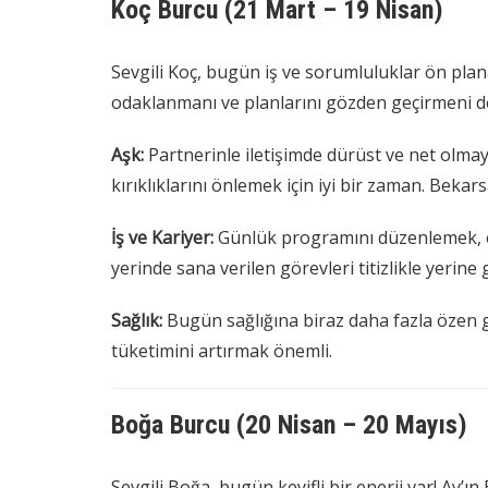
Koç Burcu (21 Mart – 19 Nisan)
Sevgili Koç, bugün iş ve sorumluluklar ön plana
odaklanmanı ve planlarını gözden geçirmeni de
Aşk:
Partnerinle iletişimde dürüst ve net olmay
kırıklıklarını önlemek için iyi bir zaman. Bekar
İş ve Kariyer:
Günlük programını düzenlemek, eks
yerinde sana verilen görevleri titizlikle yerin
Sağlık:
Bugün sağlığına biraz daha fazla özen 
tüketimini artırmak önemli.
Boğa Burcu (20 Nisan – 20 Mayıs)
Sevgili Boğa, bugün keyifli bir enerji var! Ay’ı