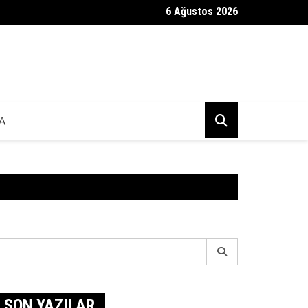
6 Ağustos 2026
 ve Asgari Ücret Hakkında
A
earch
r:
SON YAZILAR