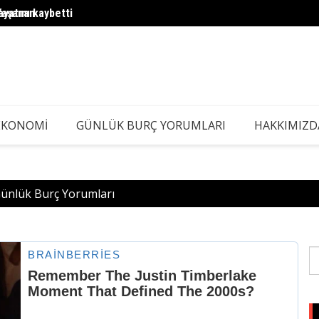
yatını kaybetti
Yaşanan
Emekli
EKONOMI
GÜNLÜK BURÇ YORUMLARI
HAKKIMIZD
Günlük Burç Yorumları
S
fo