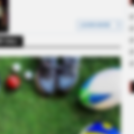
R DALI