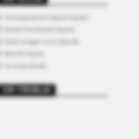
Önemli gazetecimiz hayatını kaybetti
İstanbul Ümraniye’de Yaşanan
Emekli ve Asgari Ücret Hakkında
Adana’da Yaşandı
Yer Avcılar Rezalet
SON YORUMLAR