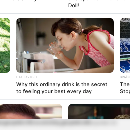
k (AR)
ve
yapay zeka (AI)
gibi yeni
teknolojiler
ijital ortamlarıyla entegre edilebilmeli.
jital spor dalı
oluşturulabilir.
k Oyun Sporları
gelişen teknolojiyle yepyeni konseptler hayatımıza
ecek
yeni nesil oyun sporları
:
l gerçeklik (VR) ve artırılmış gerçeklik (AR)
oyunları ön