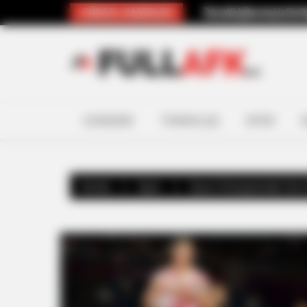
Skip
GÜNCEL HABERLER
Önemli gazetecimiz ha
İstanbul Ümraniye’de 
to
content
GÜNDEM
TEKNOLOJI
SPOR
Home
Spor
Oyun Dünyasında Yeni 