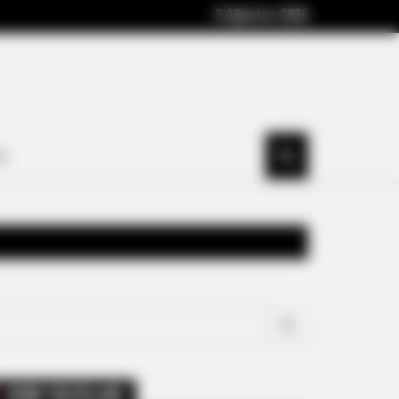
8 Ağustos 2026
 ve Asgari Ücret Hakkında
A
earch
r:
SON YAZILAR