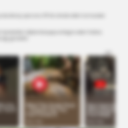
a da dövüş sporunu VR ile simüle eden turnuvalar
hareketleri dijital dünyaya entegre eden futbol,
ilgi görebilir.