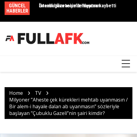
Skip
GÜNCEL
Önemli gazetecimiz hayatını kaybetti
İstanbul Ümraniye’de Yaşanan
Em
to
HABERLER
content
Home
TV
Milyoner ”Aheste çek kürekleri mehtab uyanmasın /
Bir alem-i hayale dalan ab uyanmasın” sözleriyle
başlayan ”Çubuklu Gazeli”nin şairi kimdir?