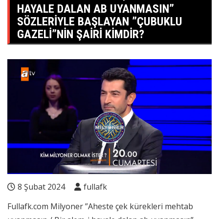
HAYALE DALAN AB UYANMASIN”
SÖZLERIYLE BAŞLAYAN ”ÇUBUKLU
GAZELI”NIN ŞAIRI KIMDIR?
8 Şubat 2024
fullafk
Fullafk.com
Milyoner ”Aheste çek kürekleri mehtab