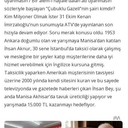
uyanmasın / Bir alem-i hayale dalan ab uyanmasın”
sözleriyle başlayan ”Çubuklu Gazeli”nin şairi kimdir?
Kim Milyoner Olmak İster 31 Ekim Kenan
İmirzalıoğlu’nun sunumuyla ATV’de yayınlanan son
hızıyla devam ediyor. Soru merak konusu oldu. 1953
Ankara doğumlu olan ve yarışmaya Manisa’dan katılan
İhsan Aknur, 30 sene İstanbul’da taksici olarak çalışmış
ve mesleğine bir şeyler katıp müşterilerine daha iyi
hizmet verebilmek için İngilizce kursuna gitmiş.
Taksicilik yaparken Amerikalı müşterisinin tavsiyesi
üzerine 2000 yılında kendi sitesini kuran ve bu sayede
televizyonda ve gazetede haberleri çıkan İhsan Bey, şu
anda Manisa Akhisar’da tavuk üreticiliği yapıyor ve
yarışmada 15.000 TL kazanmayı hedefliyor.