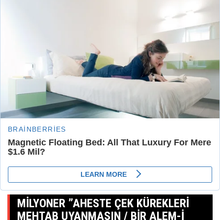
MILYONER ”AHESTE ÇEK KÜREKLERI
MEHTAB UYANMASIN / BIR ALEM-I